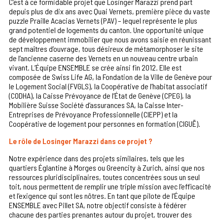
C’est à ce formidable projet que Losinger Marazzi prend part
depuis plus de dix ans avec Quai Vernets, première pièce du vaste
puzzle Praille Acacias Vernets (PAV) – lequel représente le plus
grand potentiel de logements du canton. Une opportunité unique
de développement immobilier que nous avons saisie en réunissant
sept maîtres d’ouvrage, tous désireux de métamorphoser le site
de l’ancienne caserne des Vernets en un nouveau centre urbain
vivant. L’Équipe ENSEMBLE se crée ainsi fin 2012. Elle est
composée de Swiss Life AG, la Fondation de la Ville de Genève pour
le Logement Social (FVGLS), la Coopérative de l’habitat associatif
(CODHA), la Caisse Prévoyance de l’État de Genève (CPEG), la
Mobilière Suisse Société d’assurances SA, la Caisse Inter-
Entreprises de Prévoyance Professionnelle (CIEPP) et la
Coopérative de logement pour personnes en formation (CIGUË).
Le rôle de Losinger Marazzi dans ce projet ?
Notre expérience dans des projets similaires, tels que les
quartiers Églantine à Morges ou Greencity à Zurich, ainsi que nos
ressources pluridisciplinaires, toutes concentrées sous un seul
toit, nous permettent de remplir une triple mission avec l’efficacité
et l’exigence qui sont les nôtres. En tant que pilote de l’Équipe
ENSEMBLE avec Pillet SA, notre objectif consiste à fédérer
chacune des parties prenantes autour du projet, trouver des