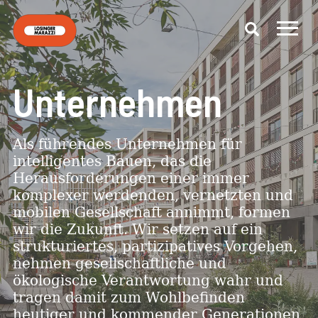
Unternehmen
Als führendes Unternehmen für
intelligentes Bauen, das die
Herausforderungen einer immer
komplexer werdenden, vernetzten und
mobilen Gesellschaft annimmt, formen
wir die Zukunft. Wir setzen auf ein
strukturiertes, partizipatives Vorgehen,
nehmen gesellschaftliche und
ökologische Verantwortung wahr und
tragen damit zum Wohlbefinden
heutiger und kommender Generationen