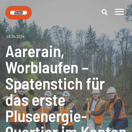
09.04.2024
Aarerain,
Worblaufen –
Spatenstich für
das erste
Plusenergie-
Quartier im Kanton