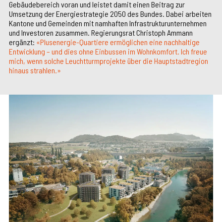
Gebäudebereich voran und leistet damit einen Beitrag zur
Umsetzung der Energiestrategie 2050 des Bundes. Dabei arbeiten
Kantone und Gemeinden mit namhaften Infrastrukturunternehmen
und Investoren zusammen. Regierungsrat Christoph Ammann
ergänzt:
«Plusenergie-Quartiere ermöglichen eine nachhaltige
Entwicklung – und dies ohne Einbussen im Wohnkomfort. Ich freue
mich, wenn solche Leuchtturmprojekte über die Hauptstadtregion
hinaus strahlen.»