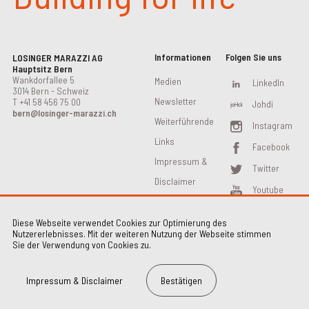
Informationen
Folgen Sie uns
LOSINGER MARAZZI AG
Hauptsitz Bern
Wankdorfallee 5
Medien
LinkedIn
3014 Bern - Schweiz
Newsletter
T
+41 58 456 75 00
Johdi
bern@losinger-marazzi.ch
Weiterführende
Instagram
Links
Facebook
Impressum &
Twitter
Disclaimer
Youtube
Diese Webseite verwendet Cookies zur Optimierung des
Nutzererlebnisses. Mit der weiteren Nutzung der Webseite stimmen
Sie der Verwendung von Cookies zu.
Impressum & Disclaimer
Bestätigen
Impressum & Disclaimer
Kontakt
2026 Losinger Marazzi AG