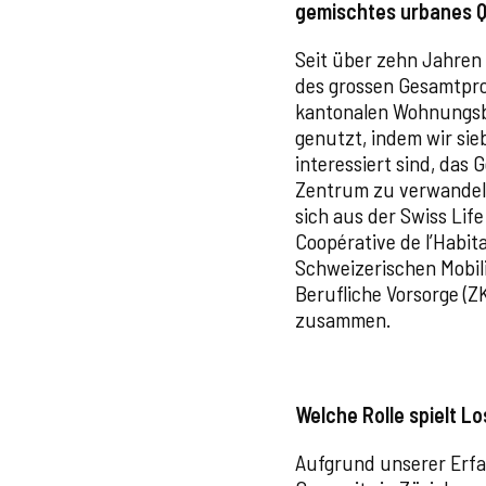
gemischtes urbanes Qu
Seit über zehn Jahren 
des grossen Gesamtproj
kantonalen Wohnungsba
genutzt, indem wir si
interessiert sind, das
Zentrum zu verwandeln
sich aus der Swiss Life
Coopérative de l’Habit
Schweizerischen Mobili
Berufliche Vorsorge (
zusammen.
Welche Rolle spielt L
Aufgrund unserer Erfah