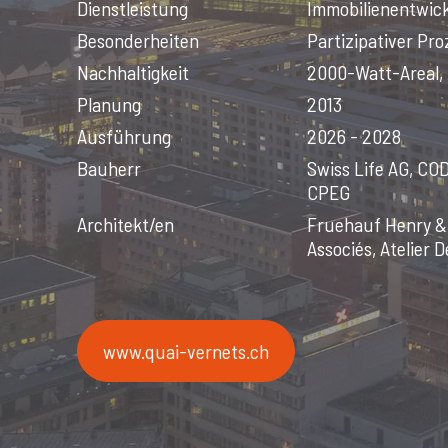
Dienstleistung
Immobilienentwic
Besonderheiten
Partizipativer Pr
Nachhaltigkeit
2000-Watt-Areal, 
Planung
2013
Ausführung
2026 - 2028
Bauherr
Swiss Life AG, CO
CPEG
Architekt/en
Fruehauf Henry & 
Associés, Atelier
www.quai-vernets.ch