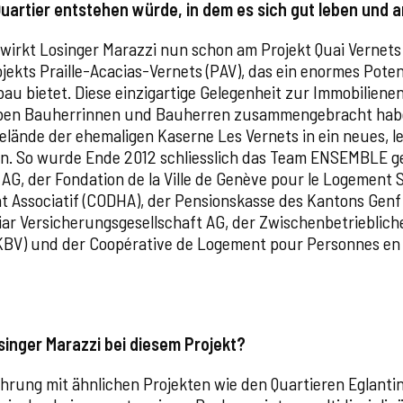
artier entstehen würde, in dem es sich gut leben und a
wirkt Losinger Marazzi nun schon am Projekt Quai Vernets
ekts Praille-Acacias-Vernets (PAV), das ein enormes Poten
u bietet. Diese einzigartige Gelegenheit zur Immobiliene
eben Bauherrinnen und Bauherren zusammengebracht haben
 Gelände der ehemaligen Kaserne Les Vernets in ein neues, 
. So wurde Ende 2012 schliesslich das Team ENSEMBLE ge
 AG, der Fondation de la Ville de Genève pour le Logement S
at Associatif (CODHA), der Pensionskasse des Kantons Genf
ar Versicherungsgesellschaft AG, der Zwischenbetrieblich
ZKBV) und der Coopérative de Logement pour Personnes en
osinger Marazzi bei diesem Projekt?
rung mit ähnlichen Projekten wie den Quartieren Eglantin