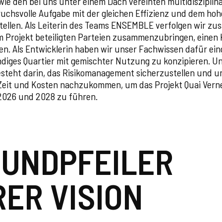
owie den bei uns unter einem Dach vereinten multidiszipli
ruchsvolle Aufgabe mit der gleichen Effizienz und dem ho
stellen. Als Leiterin des Teams ENSEMBLE verfolgen wir z
e am Projekt beteiligten Parteien zusammenzubringen, eine
. Als Entwicklerin haben wir unser Fachwissen dafür eing
diges Quartier mit gemischter Nutzung zu konzipieren. Un
teht darin, das Risikomanagement sicherzustellen und u
 Zeit und Kosten nachzukommen, um das Projekt Quai Vernet
2026 und 2028 zu führen.
RUNDPFEILER
ER VISION