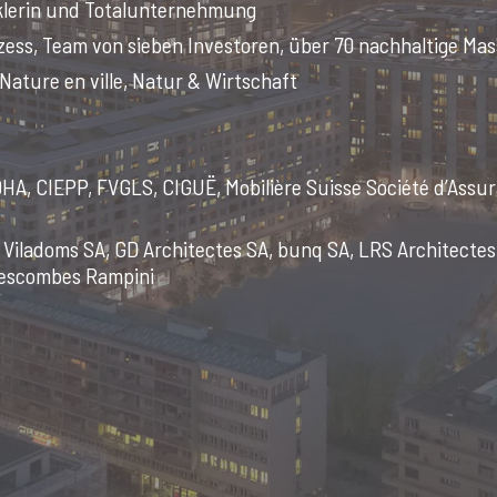
klerin und Totalunternehmung
ozess, Team von sieben Investoren, über 70 nachhaltige M
Nature en ville, Natur & Wirtschaft
DHA, CIEPP, FVGLS, CIGUË, Mobilière Suisse Société d’Assu
Viladoms SA, GD Architectes SA, bunq SA, LRS Architectes
 Descombes Rampini