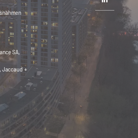
assnahmen
rance SA,
, Jaccaud +