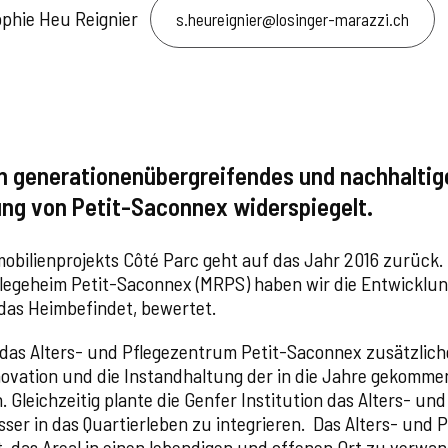
hie Heu Reignier
s.heureignier@losinger-marazzi.ch
in generationenübergreifendes und nachhaltige
ung von Petit-Saconnex widerspiegelt.
mobilienprojekts Côté Parc geht auf das Jahr 2016 zurück
flegeheim Petit-Saconnex (MRPS) haben wir die Entwicklu
 das Heimbefindet, bewertet.
e das Alters- und Pflegezentrum Petit-Saconnex zusätzlic
novation und die Instandhaltung der in die Jahre gekomm
 Gleichzeitig plante die Genfer Institution das Alters- un
sser in das Quartierleben zu integrieren. Das Alters- und 
 das Areal in einen lebendigen und offenen Ort zu verwan