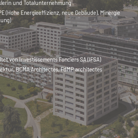
klerin und Totalunternehmung
E (Hohe Energieeffizienz, neue Gebäude), Minergie
kung)
tet von Investissements Fonciers SA (IFSA)
ektur, BCMA Architectes, FdMP architectes