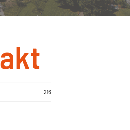
akt
216