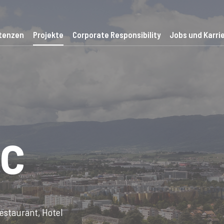
tenzen
Projekte
Corporate Responsibility
Jobs und Karri
rc
estaurant, Hotel