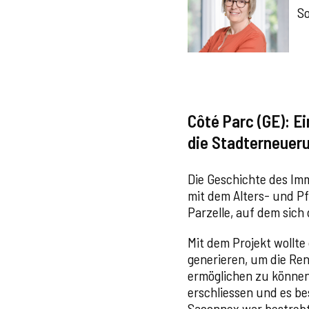
Sop
Côté Parc (GE): E
die Stadterneuer
Die Geschichte des Im
mit dem Alters- und P
Parzelle, auf dem sich
Mit dem Projekt wollt
generieren, um die Re
ermöglichen zu können.
erschliessen und es be
Saconnex war bestrebt,