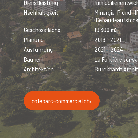
Dienstleistung
Immobilienentwic
Nachhaltigkeit
Minergie-P und HP
(Gebäudeaufstoc
Geschossfläche
19 300 m2
Planung
2016 - 2021
Ausführung
2021 - 2024
Bauherr
La Foncière verwal
Architekt/en
Burckhardt Archit
coteparc-commercial.ch/