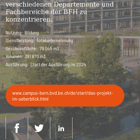
verschiedenen Departemente und
Fachbereiche der BFH zu
konzentrieren.
Nutzung
Bildung
Dienstleistung
Totalunternehmung
Geschossfläche
79 045 m2
Volumen
391 870 m3
Ausführung
Start der Ausführung im 2024
www.campus-bern.bvd.be.ch/de/start/das-projekt-
im-ueberblick.html